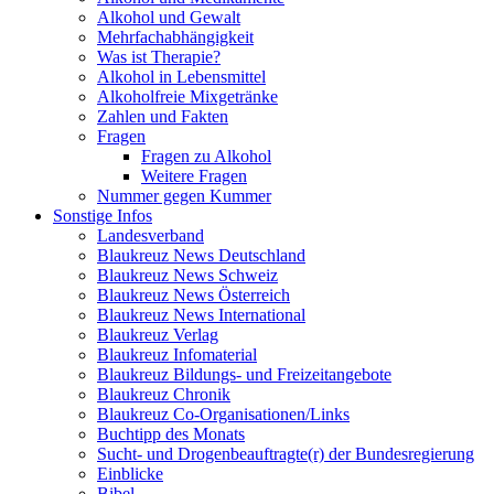
Alkohol und Gewalt
Mehrfachabhängigkeit
Was ist Therapie?
Alkohol in Lebensmittel
Alkoholfreie Mixgetränke
Zahlen und Fakten
Fragen
Fragen zu Alkohol
Weitere Fragen
Nummer gegen Kummer
Sonstige Infos
Landesverband
Blaukreuz News Deutschland
Blaukreuz News Schweiz
Blaukreuz News Österreich
Blaukreuz News International
Blaukreuz Verlag
Blaukreuz Infomaterial
Blaukreuz Bildungs- und Freizeitangebote
Blaukreuz Chronik
Blaukreuz Co-Organisationen/Links
Buchtipp des Monats
Sucht- und Drogenbeauftragte(r) der Bundesregierung
Einblicke
Bibel