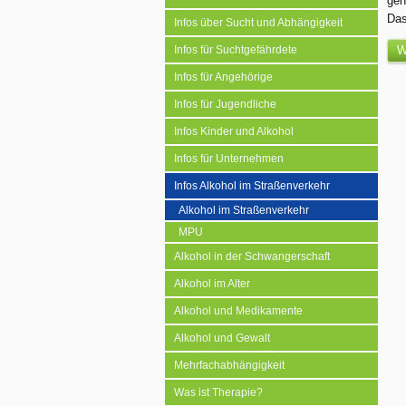
geh
Das
Infos über Sucht und Abhängigkeit
Infos für Suchtgefährdete
W
Infos für Angehörige
Infos für Jugendliche
Infos Kinder und Alkohol
Infos für Unternehmen
Infos Alkohol im Straßenverkehr
Alkohol im Straßenverkehr
MPU
Alkohol in der Schwangerschaft
Alkohol im Alter
Alkohol und Medikamente
Alkohol und Gewalt
Mehrfachabhängigkeit
Was ist Therapie?