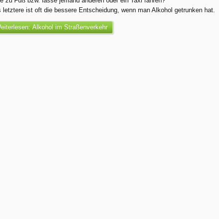
e zu Fuß bzw. lasse jemand anderen oder ein Taxi fahren?
 letztere ist oft die bessere Entscheidung, wenn man Alkohol getrunken hat.
eiterlesen: Alkohol im Straßenverkehr