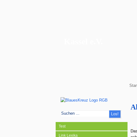
Blaues Kreuz
Kassel e.V.
Star
A
Test
Das
Link Lexika