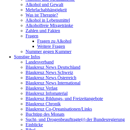
Alkohol und Gewalt
Mehrfachabhängigkeit
Was ist Therapie?
Alkohol in Lebensmittel
Alkoholfreie Mixgetränke
Zahlen und Fakten
Fragen
Fragen zu Alkohol
Weitere Fragen
Nummer gegen Kummer
Sonstige Infos
Landesverband
Blaukreuz News Deutschland
Blaukreuz News Schweiz
Blaukreuz News Österreich
Blaukreuz News International
Blaukreuz Verlag
Blaukreuz Infomaterial
Blaukreuz Bildungs- und Freizeitangebote
Blaukreuz Chronik
Blaukreuz Co-Organisationen/Links
Buchtipp des Monats
Sucht- und Drogenbeauftragte(r) der Bundesregierung
Einblicke
Bibel