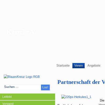
Blaues Kreuz
Kassel e.V.
Startseite
Verein
Angebote
Partnerschaft der V
Leitbild
Die
Vorstand