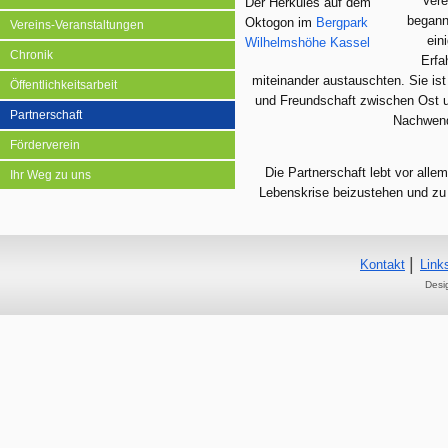
Vere
Der Herkules auf dem
begann
Oktogon im
Bergpark
Vereins-Veranstaltungen
ein
Wilhelmshöhe
Kassel
Chronik
Erfa
miteinander austauschten. Sie ist
Öffentlichkeitsarbeit
und Freundschaft zwischen Ost un
Partnerschaft
Nachwend
Förderverein
Die Partnerschaft lebt vor all
Ihr Weg zu uns
Lebenskrise beizustehen und zu h
Kontakt
Link
Desi