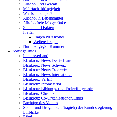
Alkohol und Gewalt
Mehrfachabhängigkeit
Was ist Therapie?
Alkohol in Lebensmittel
Alkoholfreie Mixgetränke
Zahlen und Fakten
Fragen
Fragen zu Alkohol
Weitere Fragen
Nummer gegen Kummer
Sonstige Infos
Landesverband
Blaukreuz News Deutschland
Blaukreuz News Schweiz
Blaukreuz News Österreich
Blaukreuz News International
Blaukreuz Verlag
Blaukreuz Infomaterial
Blaukreuz Bildungs- und Freizeitangebote
Blaukreuz Chronik
Blaukreuz Co-Organisationen/Links
Buchtipp des Monats
Sucht- und Drogenbeauftragte(r) der Bundesregierung
Einblicke
Bibel